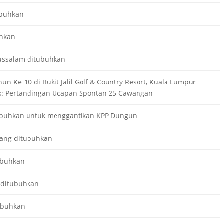
ubuhkan
uhkan
ussalam ditubuhkan
hun Ke-10 di Bukit Jalil Golf & Country Resort, Kuala Lumpur
: Pertandingan Ucapan Spontan 25 Cawangan
ubuhkan untuk menggantikan KPP Dungun
ang ditubuhkan
ubuhkan
 ditubuhkan
ubuhkan