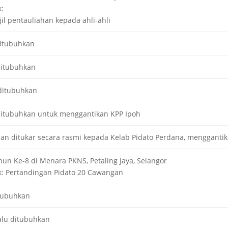
:
il pentauliahan kepada ahli-ahli
itubuhkan
ditubuhkan
ditubuhkan
 ditubuhkan untuk menggantikan KPP Ipoh
n ditukar secara rasmi kepada Kelab Pidato Perdana, menggantik
hun Ke-8 di Menara PKNS, Petaling Jaya, Selangor
: Pertandingan Pidato 20 Cawangan
tubuhkan
alu ditubuhkan