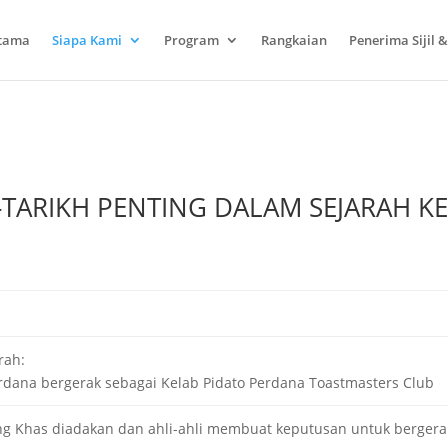
tama
Siapa Kami
Program
Rangkaian
Penerima Sijil
-TARIKH PENTING DALAM SEJARAH K
rah:
rdana bergerak sebagai Kelab Pidato Perdana Toastmasters Club
g Khas diadakan dan ahli-ahli membuat keputusan untuk berger