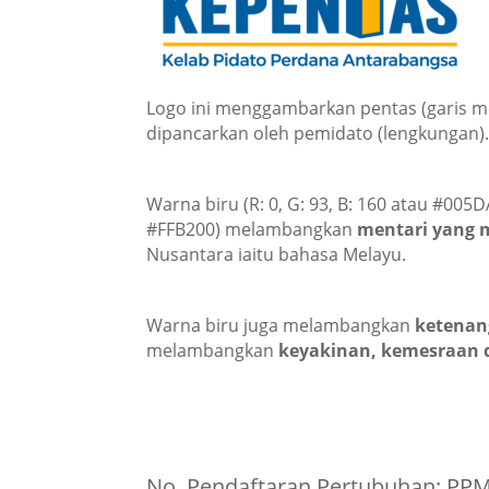
Logo ini menggambarkan pentas (garis mel
dipancarkan oleh pemidato (lengkungan)
Warna biru (R: 0, G: 93, B: 160 atau #0
#FFB200) melambangkan
mentari yang 
Nusantara iaitu bahasa Melayu.
Warna biru juga melambangkan
ketenan
melambangkan
keyakinan, kemesraan 
No. Pendaftaran Pertubuhan: PP