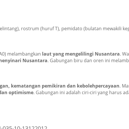
intang), rostrum (huruf T), pemidato (bulatan mewakili ke
.
05DA0) melambangkan
laut yang mengelilingi Nusantara
. Wa
menyinari Nusantara
. Gabungan biru dan oren ini melam
gan, kematangan pemikiran dan kebolehpercayaan
. M
dan optimisme
. Gabungan ini adalah ciri-ciri yang harus 
M-035-10-13122012