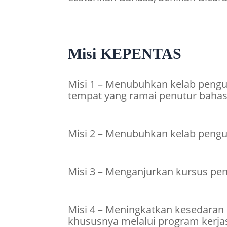
Misi KEPENTAS
Misi 1 – Menubuhkan kelab peng
tempat yang ramai penutur baha
Misi 2 – Menubuhkan kelab pengu
Misi 3 – Menganjurkan kursus p
Misi 4 – Meningkatkan kesedara
khususnya melalui program kerja