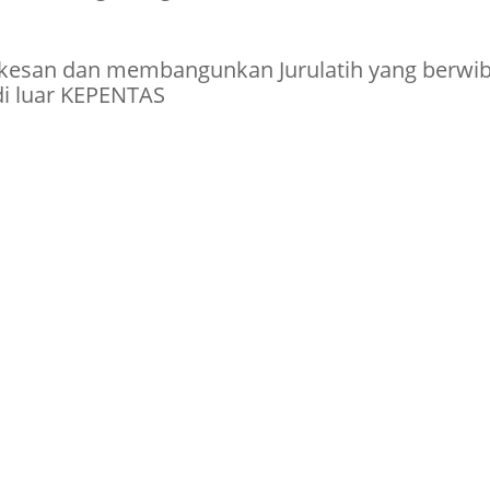
erkesan dan membangunkan Jurulatih yang berw
i luar KEPENTAS