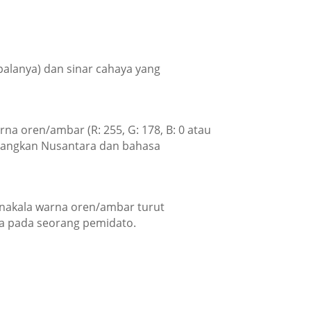
palanya) dan sinar cahaya yang
rna oren/ambar (R: 255, G: 178, B: 0 atau
bangkan Nusantara dan bahasa
anakala warna oren/ambar turut
ada pada seorang pemidato.