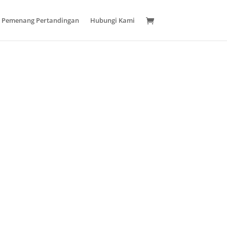
 & Pemenang Pertandingan
Hubungi Kami